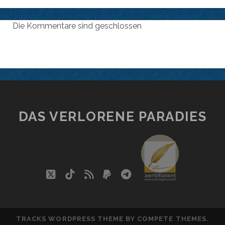
Die Kommentare sind geschlossen
DAS VERLORENE PARADIES
social_i
twitter
tiktok
rss
paypal
telegram
TRACKS WORDPRESS THEME
BY COMPETE THEMES.