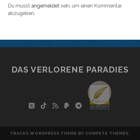
Du musst
angemeldet
sein, um einen Kommentar
abzugeben.
DAS VERLORENE PARADIES
social_i
twitter
tiktok
rss
paypal
telegram
TRACKS WORDPRESS THEME
BY COMPETE THEMES.