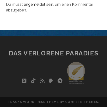
Du musst
angemeldet
sein, um einen Kommentar
abzugeben.
DAS VERLORENE PARADIES
social_i
twitter
tiktok
rss
paypal
telegram
TRACKS WORDPRESS THEME
BY COMPETE THEMES.