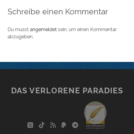
Schreibe einen Kommentar
Du musst
angemeldet
sein, um einen Kommentar
abzugeben.
DAS VERLORENE PARADIES
social_i
twitter
tiktok
rss
paypal
telegram