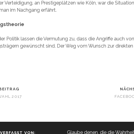
 Verteidigung, an Prestigeplätzen wie Köln, war die Situation
e man im Nachgang erfährt.
gstheorie
r Politik lassen die Vermutung zu, dass die Angriffe auch vo
strägern gewünscht sind. Der Weg vom Wunsch zur direkten
BEITRAG
NÄCH
AHL 2017
FACEBO
Glaube denen, die die Wahrhei
VERFASST VON: