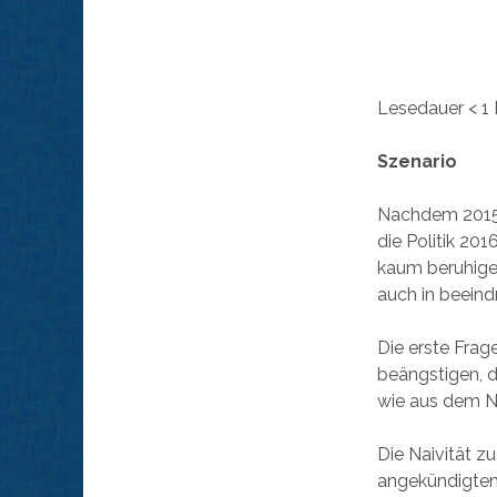
Lesedauer
< 1
Szenario
Nachdem 2015 e
die Politik 201
kaum beruhigen
auch in beeind
Die erste Frag
beängstigen, d
wie aus dem N
Die Naivität z
angekündigten 