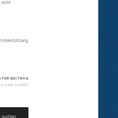
 nicht
n
 Unterstützung
STER BEITRAG
OK UND DANN?
t suchen,