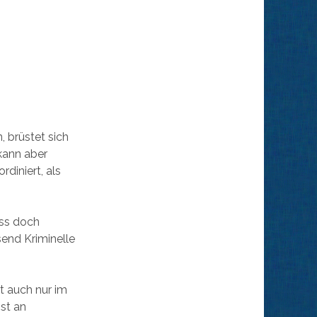
, brüstet sich
 kann aber
diniert, als
uss doch
send Kriminelle
t auch nur im
st an