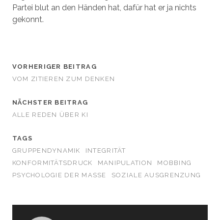
Partei blut an den Händen hat, dafür hat er ja nichts
gekonnt.
VORHERIGER BEITRAG
VOM ZITIEREN ZUM DENKEN
NÄCHSTER BEITRAG
ALLE REDEN ÜBER KI
TAGS
GRUPPENDYNAMIK
INTEGRITÄT
KONFORMITÄTSDRUCK
MANIPULATION
MOBBING
PSYCHOLOGIE DER MASSE
SOZIALE AUSGRENZUNG